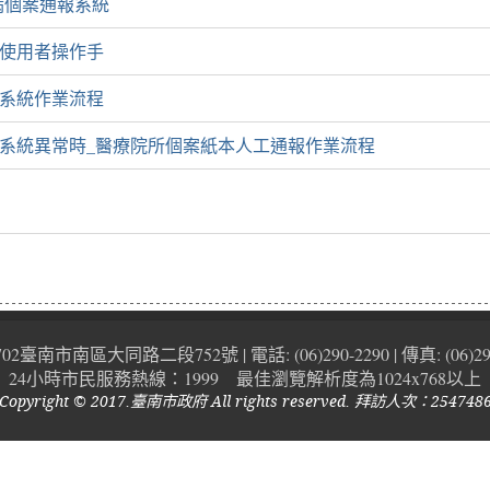
病個案通報系統
使用者操作手
系統作業流程
系統異常時_醫療院所個案紙本人工通報作業流程
02臺南市南區大同路二段752號 | 電話: (06)290-2290 | 傳真: (06)29
24小時市民服務熱線：1999 最佳瀏覽解析度為1024x768以上
Copyright © 2017.臺南市政府 All rights reserved. 拜訪人次：254748