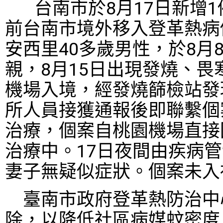
台南市於
8
月
17
日新增
1
前台南市境外移入登革熱病
安西里
40
多歲男性，於
8
月
親，
8
月
15
日出現發燒、畏
機場入境，經發燒篩檢站發
所人員接獲通報後即聯繫個
治療，個案自桃園機場直接
治療中。
17
日夜間由疾病管
妻子無疑似症狀。個案未入
臺南市政府登革熱防治中
除，以降低社區病媒蚊密度