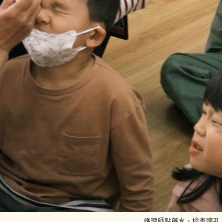
護理師點藥水、檢查瞳孔