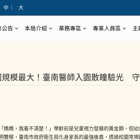
中
｜
大
息公告
本局介紹
業務專區
專業人員區
主
國規模最大！臺南醫師入園散瞳驗光 守
「媽媽，我看不清楚！」學齡前是兒童視力發展的黃金期，但幼
明雙眼，臺南市政府衛生局化身家長的最強後盾，透過校園常規