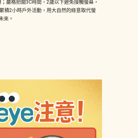
鐘；嚴格把關3C時間，2歲以下避免接觸螢幕，
累積2小時戶外活動，用大自然的綠意取代螢
未來。