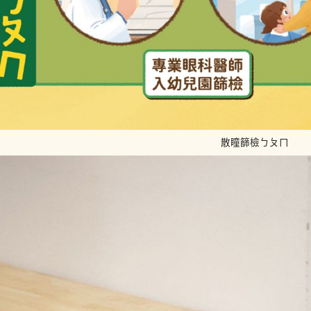
散瞳篩檢ㄅㄆㄇ