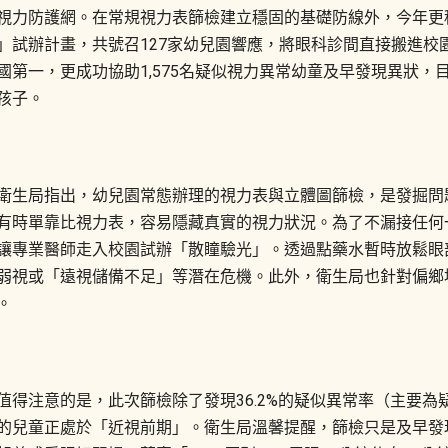
視力防護網。在常規視力表篩檢建立穩固的基礎防線外，今年更
」試辦計畫，共號召127家幼兒園響應，將眼科診間直接搬進校園
國第一，更成功協助1,575名疑似視力異常幼童及早發現異狀
孩子。
衛生局指出，幼兒園常態辦理的視力表與立體圖篩檢，是發掘問
有時單靠比視力表，容易隱藏真實的視力狀況。為了不漏接任何
讓專業醫師走入校園試辦「散瞳驗光」。透過點藥水暫時放鬆眼
弱視或「遠視儲備不足」等潛在危機。此外，衛生局也針對偏鄉
。
值得注意的是，此次篩檢除了發現36.2%的疑似異常率（主要為疑
的兒童正處於「近視前期」。衛生局溫馨提醒，篩檢只是及早發