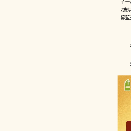
子一
2歲
幕藍