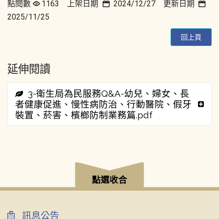
點閱數
1163 上架日期
2024/12/27 更新日期
2025/11/25
回上頁
延伸閱讀
3-衛生局為民服務Q&A-幼兒、婦女、長
者健康促進、慢性病防治、行動醫院、假牙
裝置、菸害、檳榔防制業務篇.pdf
:::
點選收合
訊息公告