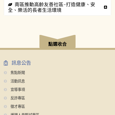
南區推動高齡友善社區~打造健康、安
全、樂活的長者生活環境
:::
點選收合
訊息公告
焦點新聞
活動訊息
宣導事項
反詐專區
徵才專區