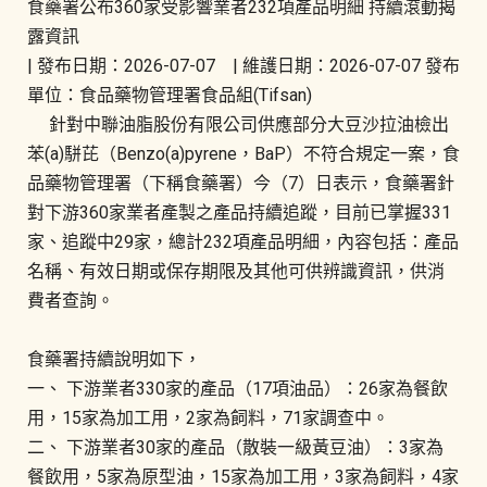
食藥署公布360家受影響業者232項產品明細 持續滾動揭
露資訊
| 發布日期：2026-07-07 | 維護日期：2026-07-07 發布
單位：食品藥物管理署食品組(Tifsan)
針對中聯油脂股份有限公司供應部分大豆沙拉油檢出
苯(a)駢芘（Benzo(a)pyrene，BaP）不符合規定一案，食
品藥物管理署（下稱食藥署）今（7）日表示，食藥署針
對下游360家業者產製之產品持續追蹤，目前已掌握331
家、追蹤中29家，總計232項產品明細，內容包括：產品
名稱、有效日期或保存期限及其他可供辨識資訊，供消
費者查詢。
食藥署持續說明如下，
一、 下游業者330家的產品（17項油品）：26家為餐飲
用，15家為加工用，2家為飼料，71家調查中。
二、 下游業者30家的產品（散裝一級黃豆油）：3家為
餐飲用，5家為原型油，15家為加工用，3家為飼料，4家