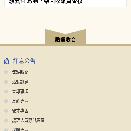
驗異常 啟動下架回收派員查核
:::
點選收合
訊息公告
焦點新聞
活動訊息
宣導事項
反詐專區
徵才專區
護理人員甄試專區
採購專區