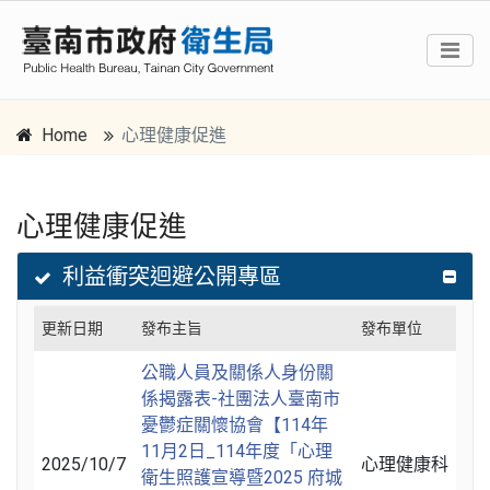
Home
心理健康促進
心理健康促進
跳到主要內容區塊
:::
利益衝突迴避公開專區
更新日期
發布主旨
發布單位
公職人員及關係人身份關
係揭露表-社團法人臺南市
憂鬱症關懷協會【114年
11月2日_114年度「心理
2025/10/7
心理健康科
衛生照護宣導暨2025 府城