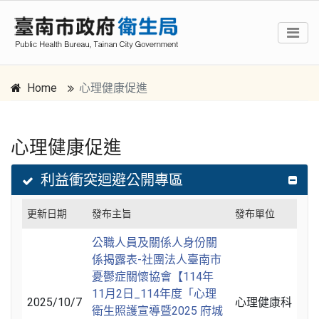
Home
心理健康促進
心理健康促進
跳到主要內容區塊
:::
利益衝突迴避公開專區
更新日期
發布主旨
發布單位
公職人員及關係人身份關
係揭露表-社團法人臺南市
憂鬱症關懷協會【114年
11月2日_114年度「心理
2025/10/7
心理健康科
衛生照護宣導暨2025 府城