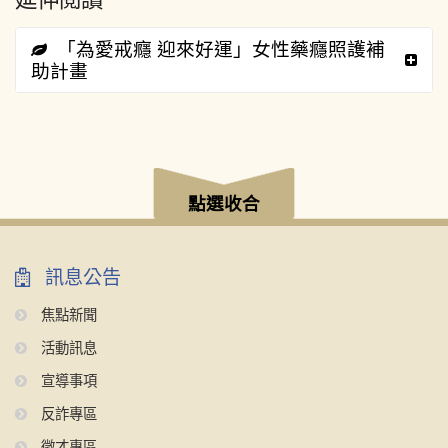
「為愛戒癮 迎來好運」女性藥癮照護補
助計畫
:::
點選收合
訊息公告
焦點新聞
活動訊息
宣導事項
反詐專區
徵才專區