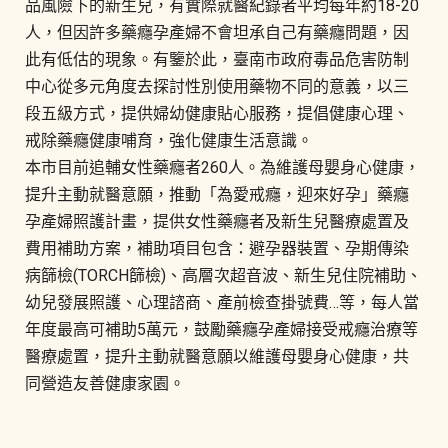
品風險下的新生兒，有實際就醫紀錄者平均每年約18-20
人，但因許多藥癮孕產婦不會坦承自己有藥癮問題，因
此有低估的現象。有鑒於此，臺南市政府毒品危害防制
中心從多元角度去探討性別使用藥物不同的意義，以三
段五級方式，提供婦幼健康貼心服務，提倡健康心理、
戒除藥癮健康哺育，強化健康生活意識。
本市目前追輔女性藥癮者260人。為維護母嬰身心健康，
提升主動就醫意願，推動「為愛戒癮，迎來好孕」藥癮
孕產婦照護計畫，提供女性藥癮者及新生兒醫療處置及
費用補助方案，補助項目包含：避孕器裝置、孕期傳染
病篩檢(TORCH篩檢)、高層次超音波、新生兒住院補助、
幼兒發展照護、心理諮商、產前檢查掛號費…等，每人當
年度最高可補助5萬元，鼓勵藥癮孕產婦接受戒癮治療等
醫療處置，提升主動就醫意願以維護母嬰身心健康，共
同營造友善健康家園。