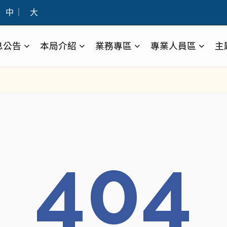
中
｜
大
息公告
本局介紹
業務專區
專業人員區
主
404