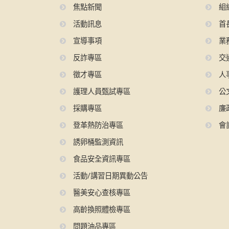
焦點新聞
組
活動訊息
首
宣導事項
業
反詐專區
交
徵才專區
人
護理人員甄試專區
公
採購專區
廉
登革熱防治專區
會
誘卵桶監測資訊
食品安全資訊專區
活動/講習日期異動公告
醫美安心查核專區
高齡換照體檢專區
問題油品專區