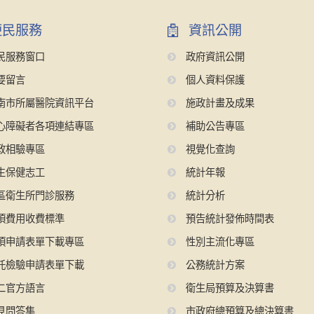
民服務
資訊公開
民服務窗口
政府資訊公開
要留言
個人資料保護
南市所屬醫院資訊平台
施政計畫及成果
心障礙者各項連結專區
補助公告專區
政相驗專區
視覺化查詢
生保健志工
統計年報
區衛生所門診服務
統計分析
項費用收費標準
預告統計發佈時間表
項申請表單下載專區
性別主流化專區
託檢驗申請表單下載
公務統計方案
二官方語言
衛生局預算及決算書
見問答集
市政府總預算及總決算書