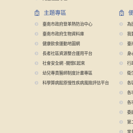
主題專區
便
臺南市政府登革熱防治中心
為
臺南市政府生物資料庫
我
健康飲食運動地圖網
臺
長者社區資源整合運用平台
身
社會安全網 -關懷E起來
行
幼兒專責醫師制度計畫專區
衛
科學算病館原慢性疾病風險評估平台
各
各
各
委
第
常