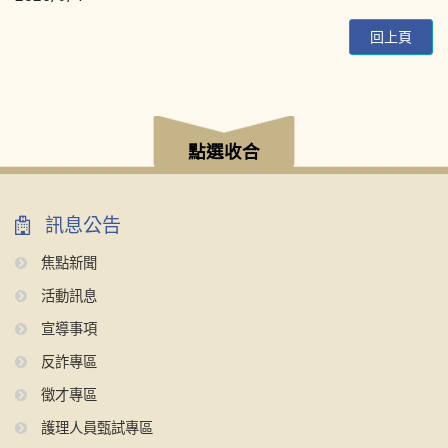
回上頁
:::
點選收合
訊息公告
焦點新聞
活動訊息
宣導事項
反詐專區
徵才專區
護理人員甄試專區