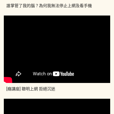
誰掌管了我的腦？為何我無法停止上網及看手機
[癮講座] 聰明上網 拒絕沉迷