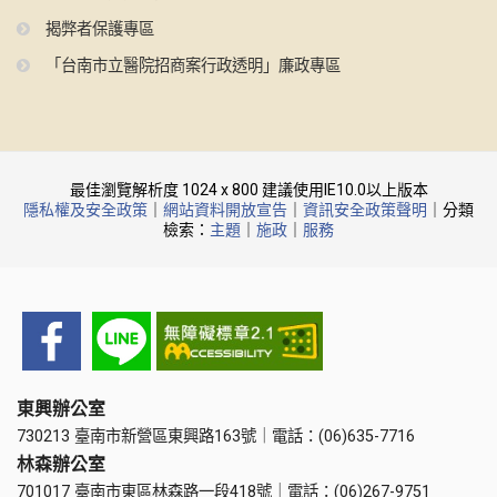
揭弊者保護專區
「台南市立醫院招商案行政透明」廉政專區
最佳瀏覽解析度 1024 x 800 建議使用IE10.0以上版本
隱私權及安全政策
｜
網站資料開放宣告
｜
資訊安全政策聲明
｜分類
檢索：
主題
｜
施政
｜
服務
東興辦公室
730213 臺南市新營區東興路163號｜電話：(06)635-7716
林森辦公室
701017 臺南市東區林森路一段418號｜電話：(06)267-9751