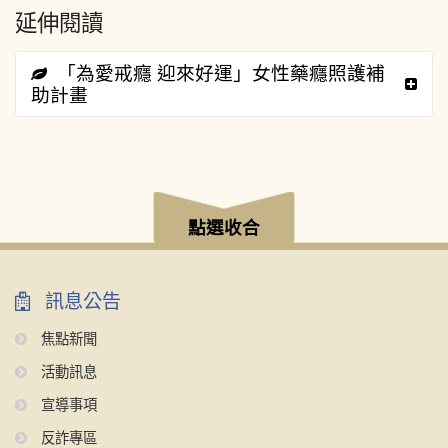
延伸閱讀
「為愛戒癮 迎來好運」女性藥癮照護補
助計畫
:::
點選收合
訊息公告
焦點新聞
活動訊息
宣導事項
反詐專區