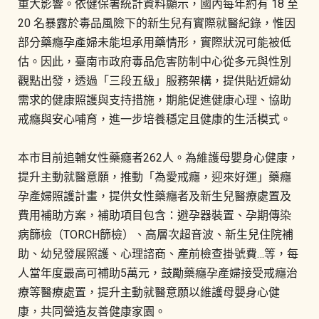
重大影響。依健保署統計資料顯示，國內每年約有 18 至
20 名暴露於毒品風險下的新生兒有實際就醫紀錄，惟因
部分藥癮孕產婦未能坦承用藥情形，實際狀況可能被低
估。因此，臺南市政府毒品危害防制中心從多元與性別
觀點出發，透過「三段五級」服務架構，提供貼近婦幼
需求的健康照護與支持措施，期能促進健康心理、協助
戒癮與安心哺育，進一步培養穩定且健康的生活模式。
本市目前追輔女性藥癮者262人。為維護母嬰身心健康，
提升主動就醫意願，推動「為愛戒癮，迎來好運」藥癮
孕產婦照護計畫，提供女性藥癮者及新生兒醫療處置及
費用補助方案，補助項目包含：避孕器裝置、孕期傳染
病篩檢（TORCH篩檢）、高層次超音波、新生兒住院補
助、幼兒發展照護、心理諮商、產前檢查掛號費…等，每
人當年度最高可補助5萬元，鼓勵藥癮孕產婦接受戒癮治
療等醫療處置，提升主動就醫意願以維護母嬰身心健
康，共同營造友善健康家園。