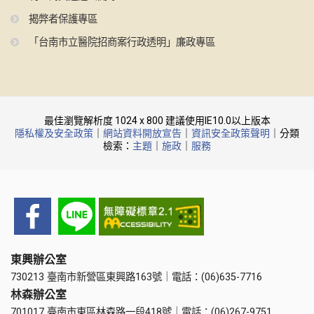
揭弊者保護專區
「台南市立醫院招商案行政透明」廉政專區
最佳瀏覽解析度 1024 x 800 建議使用IE10.0以上版本
隱私權及安全政策
｜
網站資料開放宣告
｜
資訊安全政策聲明
｜分類
檢索：
主題
｜
施政
｜
服務
東興辦公室
730213 臺南市新營區東興路163號｜電話：(06)635-7716
林森辦公室
701017 臺南市東區林森路一段418號｜電話：(06)267-9751