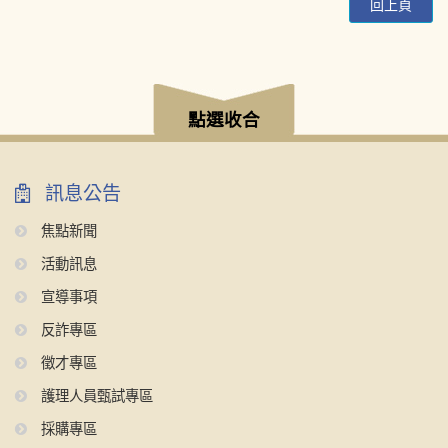
回上頁
:::
點選收合
訊息公告
焦點新聞
活動訊息
宣導事項
反詐專區
徵才專區
護理人員甄試專區
採購專區