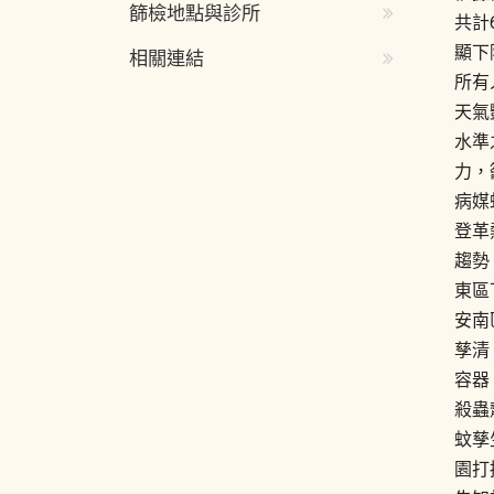
篩檢地點與診所
共計
顯下
相關連結
所有
天氣
水準
力，
病媒
登革
趨勢
東區
安南
孳清
容器
殺蟲
蚊孳
園打