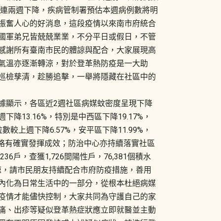
指數連兩週下降，疾病管制署預估本週病例數將明
振奮人心的好消息，這段疫情以來南市府統合
國軍弟兄皆兢兢業業，不分平日或假日，不管
感謝所有臺南市民的體諒與配合，大家展現高
氣溫亦逐漸轉涼，對於登革熱防疫是一大助
巡檢孳清，趁勝追擊，一舉將隱藏在社區中的
據顯示，各區近2週社區病媒蚊密度呈現下降
13.16%，特別是中西區下降19.17%，
粒數較上週下降6.57%，安平區下降11.99%，
防治策略有確實發揮成效；防治中心亦持續落實社區
36戶，查獲1,726間陽性戶，76,381個積水
氣轉涼，請市民朋友持續配合市府防疫措施，善用
內化為日常生活中的一部分，從根本杜絕病媒
疫情才能儘快控制，大家共同為守護自己的家
痛、出疹等疑似登革熱症狀應立即就醫並主動