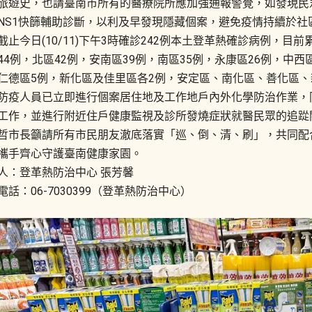
旅遊史，也請臺南市所有的醫療院所應加強通報警覺，如發現民
NS1快篩輔助診斷，以利及早發現隱藏個案，避免疫情持續於社
截止今日(10/11)下午3時確診242例本土登革熱確診病例，目前累
44例，北區42例，安南區39例，南區35例，永康區26例，中西
仁德區5例，新化區及佳里區各2例，安定區、南化區、善化區、
防疫人員已立即進行個案居住地及工作地戶內外化學防治作業，
工作，並進行附近住戶健康監視及診所發燒症狀就醫民眾的追踨
哲市長籲請所有市民朋友澈底落實「巡、倒、清、刷」，共同配
攜手齊心守護臺南健康家園。
人：登革熱防治中心 張芳馨
電話：06-7030399（登革熱防治中心）