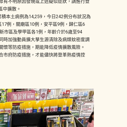
眾有不明原因發燒或上述疑似症狀，請進行登
區中擴散。
積本土病例為14,259，今日242例分布狀況為
區17例，關廟區10例，安平區9例，歸仁區6
新市區及學甲區各1例，年齡介於6歲至94
同時加強動員擴大孳生源清除及病媒蚊密度調
關懷等防疫措施，期能降低疫情擴散風險。
合市府防疫措施，才能儘快將登革熱疫情控