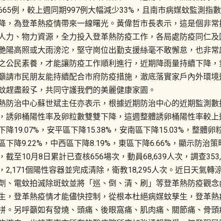
665例，較上週同期997例大幅減少33%，且南市病媒蚊監測
降，為登革熱疫情帶來一線曙光。黃偉哲市長表示，這是個非常
人力、物力資源，全力投入登革熱防疫工作，各局處防疫同仁及
艷陽高照或大雨滂沱，堅守崗位出勤支援絲毫不敢懈怠，也非常
之公民素養，才能讓防疫工作順利進行，近期降雨量持續下降，
籲請市民朋友能持續配合市府防疫措施，澈底落實家戶內外環境
蚊趕盡殺孓，共同守護我們的美麗健康家園。
熱防治中心蘇世斌主任亦表示，根據近期防治中心的近期監測數
，誘卵桶陽性率及卵粒數雙雙下降，這週整體誘卵桶陽性率較上週下降
下降19.07%，安平區下降15.38%，安南區下降15.03%，整體卵
區下降9.22%，中西區下降8.19%，東區下降6.66%，顯示
，截至10月8日累計已查核656場次，動員68,639人次，調查353,2
，2,171個陽性容器並完成清除，衛教18,295人次。近日天
劑、電蚊拍滅除斑蚊並將「巡、倒、清、刷」等登革熱防疫觀念
生，登革熱疫情才能儘快控制，從根本杜絕病媒蚊孳生，登革熱
拼。另呼籲如有發燒、頭痛、後眼窩痛、肌肉痛、關節痛、骨頭