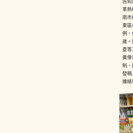
告知
革熱
南市
東區
例，
歲。
查等
黃偉
制，
發稿
連絡