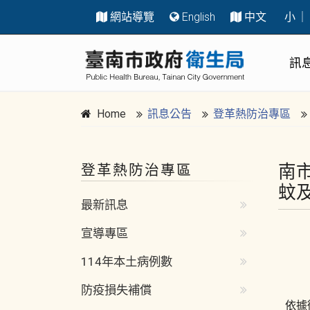
網站導覽
English
中文
小
｜
跳到主要內容區塊
:::
訊
Home
訊息公告
登革熱防治專區
南
登革熱防治專區
:::
蚊
最新訊息
宣導專區
114年本土病例數
防疫損失補償
依據