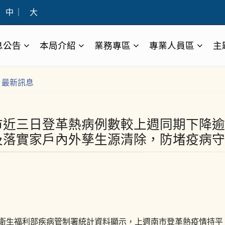
中
｜
大
息公告
本局介紹
業務專區
專業人員區
主
最新訊息
市近三日登革熱病例數較上週同期下降逾
及落實家戶內外孳生源清除，防堵疫病守
衛生福利部疾病管制署統計資料顯示，上週南市登革熱疫情持平