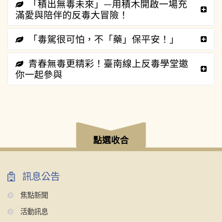
「積出無毒未來」—用積木開啟一場充
滿愛與陪伴的反毒大冒險！
「毒駕很可怕，不「藥」保平安！」
青春無毒更精彩！臺南線上反毒學堂邀
你一起參與
:::
點選收合
訊息公告
焦點新聞
活動訊息