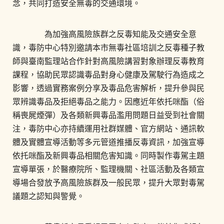
念，共同打造安全無毒的交通環境。
為加強高風險族群之反毒知能及交通安全意
識，毒防中心特別邀請本市無毒社區培訓之反毒種子教
師與臺南監理站合作針對高風險講習對象辦理反毒教育
課程，協助民眾認識毒品對身心健康及駕駛行為造成之
影響，透過實務案例分享及毒品危害解析，提升參與民
眾辨識毒品及拒絕毒品之能力。因應近年依托咪酯（俗
稱喪屍煙彈）及各類新興毒品濫用問題日益受到社會關
注，毒防中心亦持續運用社群媒體、官方網站、通訊軟
體及實體宣導活動等多元管道推播反毒資訊，加強宣導
依托咪酯及新興毒品相關危害知識。同時製作毒駕主題
宣導單張，於醫療院所、監理機關、社區活動及各類宣
導場合發放予高風險族群及一般民眾，提升大眾對毒駕
議題之認知與警覺。