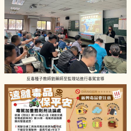
反毒種子教師劉藥師至監理站進行毒駕宣導