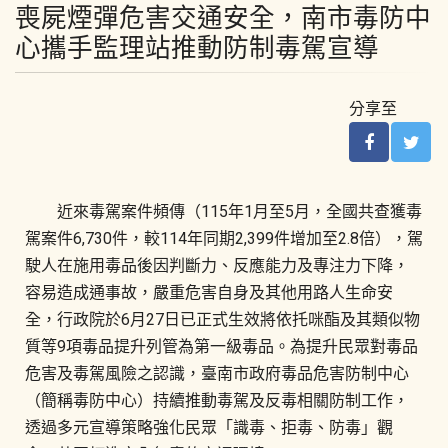
喪屍煙彈危害交通安全，南市毒防中
心攜手監理站推動防制毒駕宣導
分享至
近來毒駕案件頻傳（115年1月至5月，全國共查獲毒
駕案件6,730件，較114年同期2,399件增加至2.8倍），駕
駛人在施用毒品後因判斷力、反應能力及專注力下降，
容易造成通事故，嚴重危害自身及其他用路人生命安
全，行政院於6月27日已正式生效將依托咪酯及其類似物
質等9項毒品提升列管為第一級毒品。為提升民眾對毒品
危害及毒駕風險之認識，臺南市政府毒品危害防制中心
（簡稱毒防中心）持續推動毒駕及反毒相關防制工作，
透過多元宣導策略強化民眾「識毒、拒毒、防毒」觀