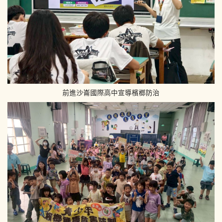
前進沙崙國際高中宣導檳榔防治