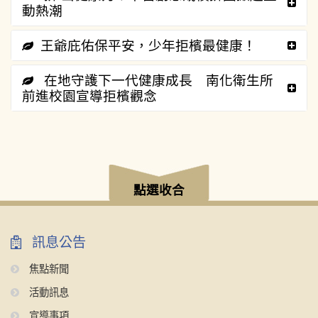
動熱潮
王爺庇佑保平安，少年拒檳最健康！
在地守護下一代健康成長 南化衛生所
前進校園宣導拒檳觀念
:::
點選收合
訊息公告
焦點新聞
活動訊息
宣導事項