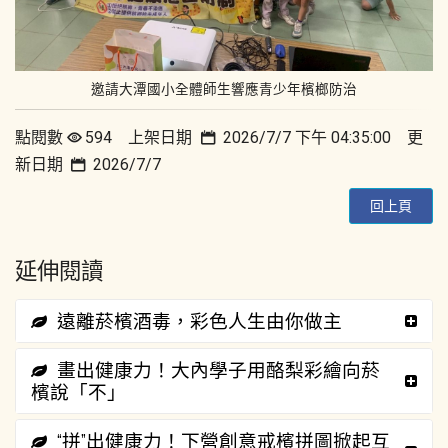
邀請大潭國小全體師生響應青少年檳榔防治
點閱數
594 上架日期
2026/7/7 下午 04:35:00 更
新日期
2026/7/7
回上頁
延伸閱讀
遠離菸檳酒毒，彩色人生由你做主
畫出健康力！大內學子用酪梨彩繪向菸
檳說「不」
“拼”出健康力！下營創意戒檳拼圖掀起互