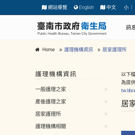
網站導覽
English
中文
小
｜
跳到主要內容區塊
:::
訊
Home
護理機構資訊
居家護理所
護理機構資訊
:::
以下檔
為提
一般護理之家
tw.lib
產後護理之家
居
居家護理所
護理機構相關