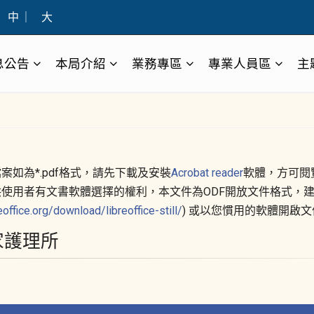
中
｜
大
息公告
本局介紹
業務專區
專業人員區
主
案如為*.pdf格式，請先下載及安裝
Acrobat reader
軟體，方可閱
供使用者有文書軟體選擇的權利，本文件為ODF開放文件格式，建
reoffice.org/download/libreoffice-still/
) 或以您慣用的軟體開啟
家護理所