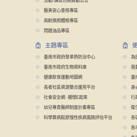
活動/講習日期異動公告
醫美安心查核專區
高齡換照體檢專區
問題油品專區
主題專區
便
臺南市政府登革熱防治中心
為
臺南市政府生物資料庫
我
健康飲食運動地圖網
臺
長者社區資源整合運用平台
身
社會安全網 -關懷E起來
行
幼兒專責醫師制度計畫專區
衛
科學算病館原慢性疾病風險評估平台
各
各