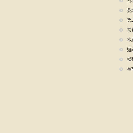
各
委
第
常
本
遊
檔
長