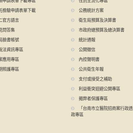
項申請表單下載專區
性別主流化專區
託檢驗申請表單下載
公務統計方案
二官方語言
衛生局預算及決算書
見問答集
市政府總預算及總決算書
局臉書帳號
統計通報
說法資訊專區
公開徵信
案應用專區
內控聲明書
期照護專區
公共衛生年報
支付或接受之補助
利益衝突迴避公開專區
揭弊者保護專區
「台南市立醫院招商案行政透
政專區