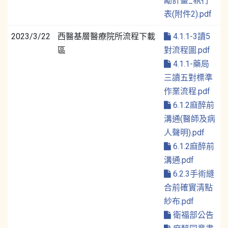
勵計畫_執行
表(附件2).pdf
2023/3/22
西醫基層醫療院所流程下載
4.1.1-3讀5
區
對流程圖.pdf
4.1.1-藥局
三讀五對標準
作業流程.pdf
6.1.2麻醉前
溝通(醫師及病
人聲明).pdf
6.1.2麻醉前
溝通.pdf
6.2.3手術縫
合前確實清點
紗布.pdf
衛福部公告