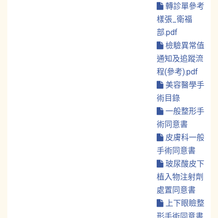
轉診單參考
樣張_衛福
部.pdf
檢驗異常值
通知及追蹤流
程(參考).pdf
美容醫學手
術目錄
一般整形手
術同意書
皮膚科一般
手術同意書
玻尿酸皮下
植入物注射劑
處置同意書
上下眼瞼整
形手術同意書