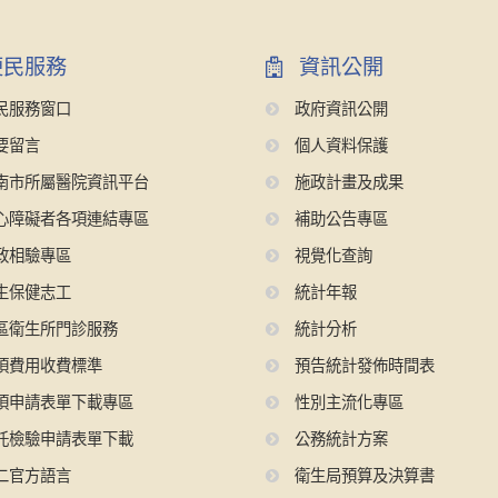
民服務
資訊公開
民服務窗口
政府資訊公開
要留言
個人資料保護
南市所屬醫院資訊平台
施政計畫及成果
心障礙者各項連結專區
補助公告專區
政相驗專區
視覺化查詢
生保健志工
統計年報
區衛生所門診服務
統計分析
項費用收費標準
預告統計發佈時間表
項申請表單下載專區
性別主流化專區
託檢驗申請表單下載
公務統計方案
二官方語言
衛生局預算及決算書