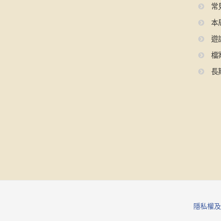
常
本
遊
檔
長
隱私權及