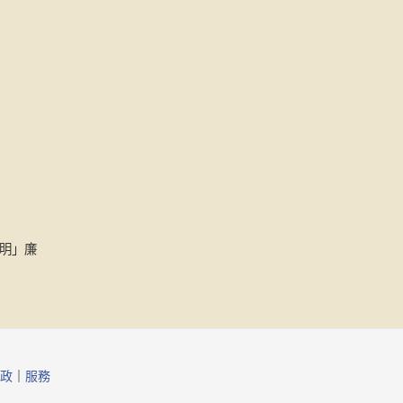
明」廉
政
｜
服務