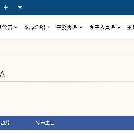
中
｜
大
息公告
本局介紹
業務專區
專業人員區
主
A
題圖片
發布主旨