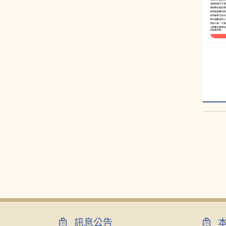
:::
訊息公告
本