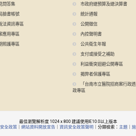
見問答集
市政府總預算及總決算書
局臉書帳號
統計通報
說法資訊專區
公開徵信
案應用專區
內控聲明書
期照護專區
公共衛生年報
支付或接受之補助
利益衝突迴避公開專區
揭弊者保護專區
「台南市立醫院招商案行政透
政專區
最佳瀏覽解析度 1024 x 800 建議使用IE10.0以上版本
安全政策
｜
網站資料開放宣告
｜
資訊安全政策聲明
｜分類檢索：
主題
｜
施