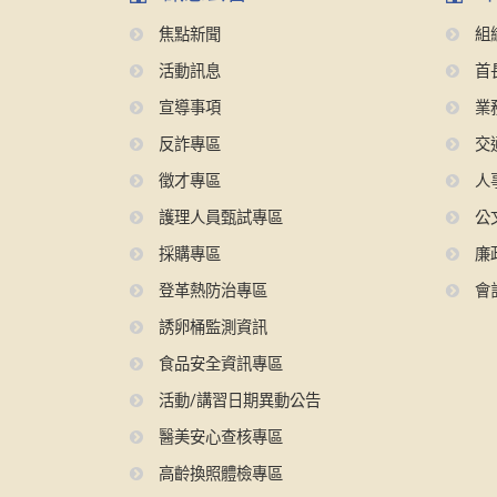
焦點新聞
組
活動訊息
首
宣導事項
業
反詐專區
交
徵才專區
人
護理人員甄試專區
公
採購專區
廉
登革熱防治專區
會
誘卵桶監測資訊
食品安全資訊專區
活動/講習日期異動公告
醫美安心查核專區
高齡換照體檢專區