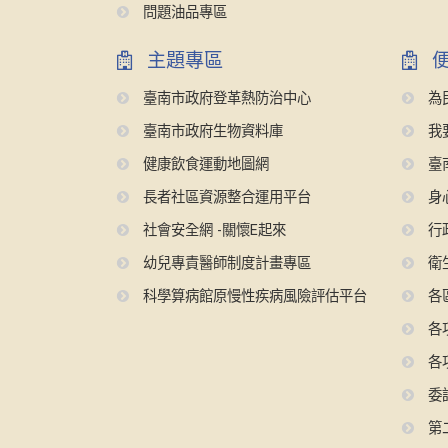
問題油品專區
主題專區
便
臺南市政府登革熱防治中心
為
臺南市政府生物資料庫
我
健康飲食運動地圖網
臺
長者社區資源整合運用平台
身
社會安全網 -關懷E起來
行
幼兒專責醫師制度計畫專區
衛
科學算病館原慢性疾病風險評估平台
各
各
各
委
第