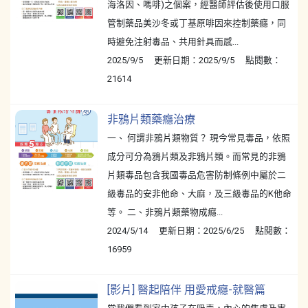
海洛因、嗎啡)之個案，經醫師評估後使用口服
管制藥品美沙冬或丁基原啡因來控制藥癮，同
時避免注射毒品、共用針具而感...
2025/9/5 更新日期：2025/9/5 點閱數：
21614
非鴉片類藥癮治療
一、 何謂非鴉片類物質？ 現今常見毒品，依照
成分可分為鴉片類及非鴉片類。而常見的非鴉
片類毒品包含我國毒品危害防制條例中屬於二
級毒品的安非他命、大麻，及三級毒品的K他命
等。 二、非鴉片類藥物成癮...
2024/5/14 更新日期：2025/6/25 點閱數：
16959
[影片] 醫起陪伴 用愛戒癮-就醫篇