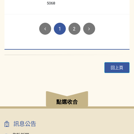
5068
Next
1
2
回上頁
:::
點選收合
訊息公告