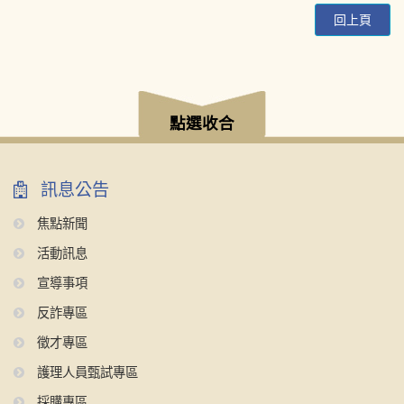
回上頁
:::
點選收合
訊息公告
焦點新聞
活動訊息
宣導事項
反詐專區
徵才專區
護理人員甄試專區
採購專區