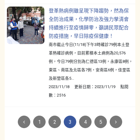
登革熱病例雖呈現下降趨勢，然為保
全防治成果，化學防治及強力孳清會
持續進行至疫情歸零，籲請民眾配合
防疫措施，早日除疫保健康！
南市截止今日(11/18)下午3時確診79例本土登
革熱確診病例，目前累積本土病例為20,576
例，今日79例分別為仁德區13例，永康區8例，
東區、南區及北區各7例，安南區6例，佳里區
及新營區各5...
2023/11/18 更新日期：2023/11/19 點閱
數：2516
Previous
Next
1
2
3
4
5