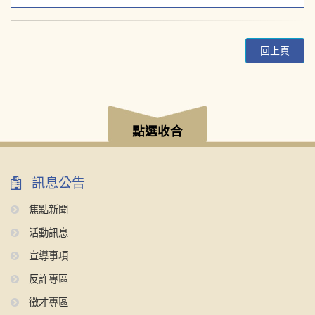
回上頁
:::
點選收合
訊息公告
焦點新聞
活動訊息
宣導事項
反詐專區
徵才專區