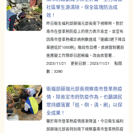
社區孳生源清除，保全區塊防治成
效！
昨日衛生福利部薛瑞元部長南下視察時，對於
南市在登革熱防疫上的努力表示肯定，並宣布
因南市登革熱確診病例數達成「連續2週下降且
單週低於1000例」階段性目標，疾病管制署前
進應變工作隊即日起解編，改由疾管署...
2023/11/21 更新日期：2023/11/21 點閱
數：3280
衛福部薛瑞元部長視察南市登革熱疫
情，除肯定市府防疫作為，也籲請民
眾持續落實「巡、倒、清、刷」以保
全成果！
鑒於南市登革熱疫情逐漸降溫，今日衛生福利
部薛瑞元部長特別南下視察臺南市登革熱防疫