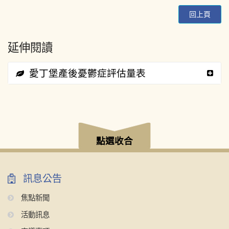
回上頁
延伸閱讀
愛丁堡產後憂鬱症評估量表
:::
點選收合
訊息公告
焦點新聞
活動訊息