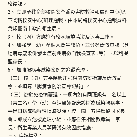
校復課。
2、 立即至教育部校園安全暨災害防救通報處理中心(以
下簡稱校安中心)辦理通報，由本局將校安中心通報資料
彙報臺南市政府衛生局。
3、 校（園）方應進行校園環境清潔及消毒工作。
4、 加強學（幼）童個人衛生教育，並分發衛教單張（含
腸病毒感染併發重症前兆病徵自我檢查表…等），以利提
醒家長。
5、 加強腸病毒感染案例之追蹤管理。
（二） 校（園）方平時應加強相關防疫措施及衛教宣
導，並填寫「腸病毒防治宣導紀錄」。
（ 三）為避免疫情蔓延，一週內如有同班級有二名以上
（含二名）學（幼）童經醫師臨床診斷為感染腸病毒、
手足口病或疱疹性咽峽炎時，校（園）方除應協同家長
會立即成立危機處理小組，並應召集相關教職員、家
長、衛生專業人員等研議有效因應措施。
三、 停課標準：