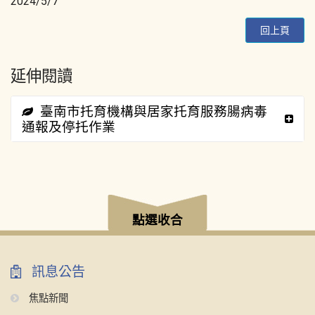
2024/5/7
回上頁
延伸閱讀
臺南市托育機構與居家托育服務腸病毒
通報及停托作業
:::
點選收合
訊息公告
焦點新聞