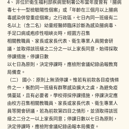
4、 非位於衛生福利部疾病管制署公布當年度曾有「腸病
毒七十一型檢驗陽性個案」或「年齡在三個月以上腸病
毒感染併發重症個案」之行政區，七日內同一班級有二
名以上（含二名）幼童經醫師臨床診斷為感染腸病毒、
手足口病或疱疹性咽峽炎時，經園方召集
相關教職員、家長或家長代表、衛生專業人員開會研
議，並取得該班級之二分之一以上家長同意，始得採取
停課措施，停課日數
以七日為原則，決定停課時，應檢附會議紀錄函報教育
局備查。
（二） 國小：原則上無須停課。惟若有前款各目疫情條
件之一，衡酌同一班級有群聚感染擴大之虞，為避免疫
情蔓延，且有必要者，學校得採停課措施，停課決定應
由校方召集相關教職員、家長或家長代表、衛生專業人
員等開會研議，若為前款第四目之情形，並須取得該班
級之二分之一以上家長同意；停課日數以七日為原則，
決定停課時，應檢附會議紀錄函報本局備查。