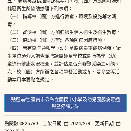
五、 腸病毒疫情達停課標準時，校（園）方應同時通知
轄區衛生所協助辦理下列事項：
（一） 指導校（園）方進行教室、環境及設施等之消
毒。
（二） 督促校（園）方加強師生個人衛生及衛生教育。
（三） 協助校（園）方辦理各項防疫因應措施。
（四） 若有醫院通報學（幼）童腸病毒重症病例時，衛
生單位須介入調查並聘請醫師至學校或園所為學（幼）
童進行健康狀況檢查，並評估是否有群聚感染之可能。
六、校（園）方所辦之各項學藝活動或冬、夏令營等活
動準用本要點之規定。
點選前往 臺南市公私立國民中小學及幼兒園腸病毒通
報暨停課要點
點閱數
26789 上架日期
2024/2/4 更新日期