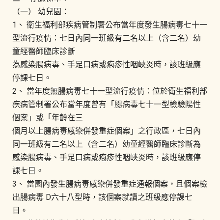
（一） 幼兒園：
1、 衛生福利部疾病管制署公布當年度發生腸病毒七十一
型流行疫情：七日內同一班級有二名以上（含二名）幼
童經醫師臨床診斷
為感染腸病毒、手足口病或疱疹性咽峽炎時，該班級應
停課七日。
2、 當年度無腸病毒七十一型流行疫情：位於衛生福利部
疾病管制署公布當年度曾有「腸病毒七十一型檢驗陽性
個案」或「年齡在三
個月以上腸病毒感染併發重症個案」之行政區，七日內
同一班級有二名以上（含二名）幼童經醫師臨床診斷為
感染腸病毒、手足口病或疱疹性咽峽炎時，該班級應停
課七日。
3、 當園內發生腸病毒感染併發重症通報個案，且個案檢
出腸病毒 D六十八型時，該個案就讀之班級應停課七
日。