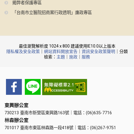
揭弊者保護專區
「台南市立醫院招商案行政透明」廉政專區
最佳瀏覽解析度 1024 x 800 建議使用IE10.0以上版本
隱私權及安全政策
｜
網站資料開放宣告
｜
資訊安全政策聲明
｜分類
檢索：
主題
｜
施政
｜
服務
東興辦公室
730213 臺南市新營區東興路163號｜電話：(06)635-7716
林森辦公室
701017 臺南市東區林森路一段418號｜電話：(06)267-9751