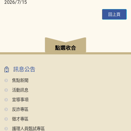
2026/7/15
回上頁
:::
點選收合
訊息公告
焦點新聞
活動訊息
宣導事項
反詐專區
徵才專區
護理人員甄試專區