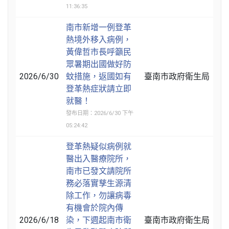
11:36:35
南市新增一例登革
熱境外移入病例，
黃偉哲市長呼籲民
眾暑期出國做好防
2026/6/30
蚊措施，返國如有
臺南市政府衛生局
登革熱症狀請立即
就醫！
發布日期：2026/6/30 下午
05:24:42
登革熱疑似病例就
醫出入醫療院所，
南市已發文請院所
務必落實孳生源清
除工作，勿讓病毒
有機會於院內傳
2026/6/18
染，下週起南市衛
臺南市政府衛生局