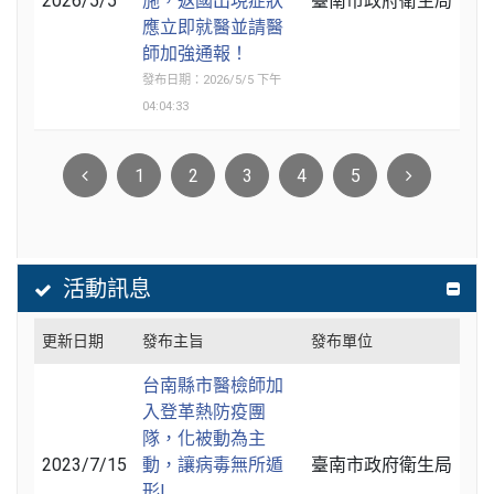
2026/5/5
施，返國出現症狀
臺南市政府衛生局
應立即就醫並請醫
師加強通報！
發布日期：2026/5/5 下午
04:04:33
1
2
3
4
5
活動訊息
更新日期
發布主旨
發布單位
台南縣市醫檢師加
入登革熱防疫團
隊，化被動為主
2023/7/15
動，讓病毒無所遁
臺南市政府衛生局
形!