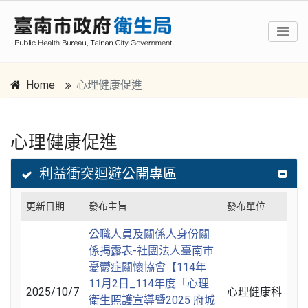
Home
心理健康促進
心理健康促進
跳到主要內容區塊
:::
利益衝突迴避公開專區
更新日期
發布主旨
發布單位
公職人員及關係人身份關
係揭露表-社團法人臺南市
憂鬱症關懷協會【114年
11月2日_114年度「心理
2025/10/7
心理健康科
衛生照護宣導暨2025 府城