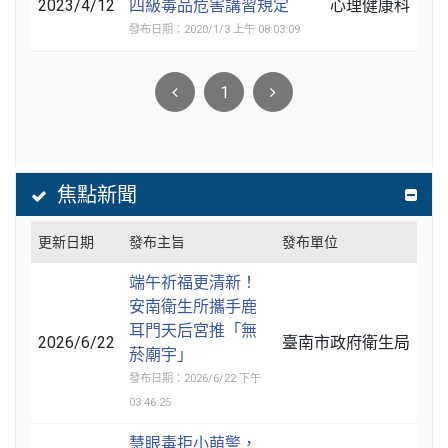
2023/4/12
四級毒品危害講習規定
心理健康科
發布日期：2020/1/3 上午 08:03:09
1
焦點新聞
更新日期
發布主旨
發布單位
端午祈福更清新！
安南衛生所攜手鹿
耳門天后宮推「無
2026/6/22
臺南市政府衛生局
菸廟宇」
發布日期：2026/6/22 下午
03:46:25
慧眼毒拒小萌警，