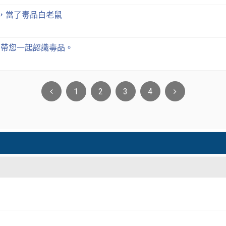
草，當了毒品白老鼠
片帶您一起認識毒品。
1
2
3
4