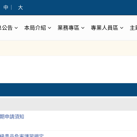
中
｜
大
息公告
本局介紹
業務專區
專業人員區
主
期申請須知
級毒品危害講習規定