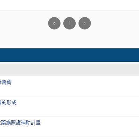
1
就醫篇
-癮的形成
性藥癮照護補助計畫