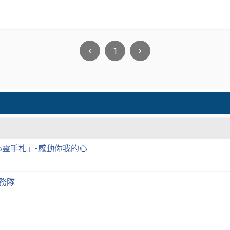
1
心靈手札」-感動你我的心
服務隊