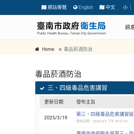
網站導覽
English
中文
小
｜
跳到主要內容區塊
:::
訊
Home
毒品菸酒防治
毒品菸酒防治
跳到主要內容區塊
:::
三、四級毒品危害講習
更新日期
發布主旨
第三、四級毒品危害講習延
2025/3/19
發布日期：2020/3/5 下午 04:57:04
臺南市政府衛生局第三、四