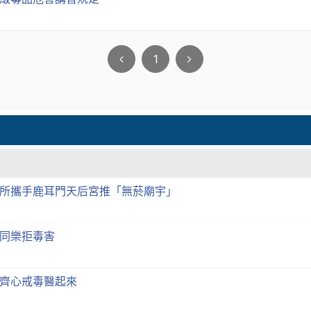
1
所攜手鹿耳門天后宮推「無菸廟宇」
同樂拒毒害
齊心戒毒醫起來